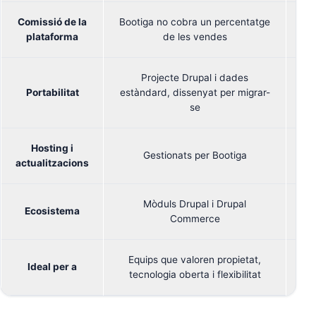
Comissió de la
Bootiga no cobra un percentatge
Co
plataforma
de les vendes
Projecte Drupal i dades
Portabilitat
estàndard, dissenyat per migrar-
se
Hosting i
Gestionats per Bootiga
actualitzacions
Mòduls Drupal i Drupal
Ecosistema
Commerce
Equips que valoren propietat,
E
Ideal per a
tecnologia oberta i flexibilitat