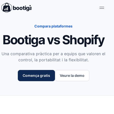
Vés al contingut
Toggle
navigation
Compara plataformes
Bootiga vs Shopify
Una comparativa pràctica per a equips que valoren el
control, la portabilitat i la flexibilitat.
Comença gratis
Veure la demo