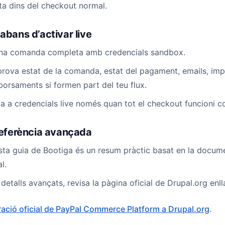
ta dins del checkout normal.
abans d’activar live
na comanda completa amb credencials sandbox.
ova estat de la comanda, estat del pagament, emails, imp
orsaments si formen part del teu flux.
a a credencials live només quan tot el checkout funcioni 
 referència avançada
ta guia de Bootiga és un resum pràctic basat en la docu
l.
 detalls avançats, revisa la pàgina oficial de Drupal.org enl
ació oficial de PayPal Commerce Platform a Drupal.org
.