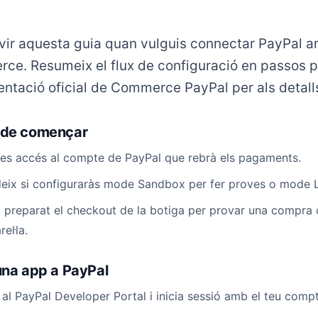
vir aquesta guia quan vulguis connectar PayPal 
e. Resumeix el flux de configuració en passos prà
tació oficial de Commerce PayPal per als detalls
 de començar
es accés al compte de PayPal que rebrà els pagaments.
eix si configuraràs mode Sandbox per fer proves o mode L
 preparat el checkout de la botiga per provar una compra
el·la.
una app a PayPal
 al PayPal Developer Portal i inicia sessió amb el teu comp