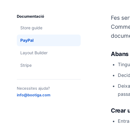
Documentació
Fes ser
Commerc
Store guide
documen
PayPal
Layout Builder
Abans
Tingu
Stripe
Decid
Deixa
Necessites ajuda?
passar
info@bootiga.com
Crear 
Entra