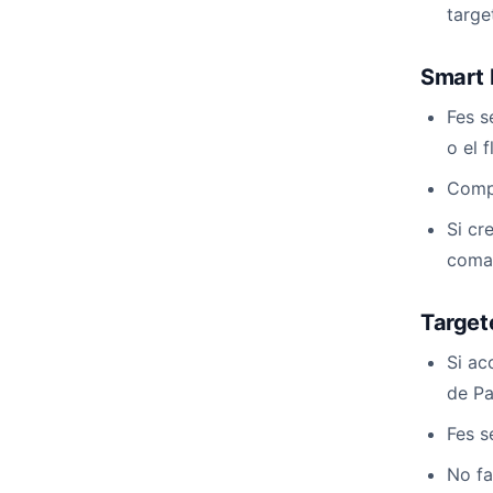
targe
Smart 
Fes s
o el 
Compr
Si cr
coman
Target
Si ac
de Pa
Fes s
No fa