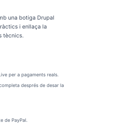
amb una botiga Drupal
ctics i enllaça la
 tècnics.
ive per a pagaments reals.
 completa després de desar la
te de PayPal.