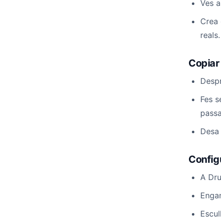
Ves a
Crea 
reals.
Copiar
Despr
Fes s
passar
Desa 
Configu
A Dru
Engan
Escul