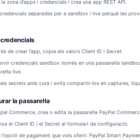
 la zona d’apps i credencials i crea una app REST API.
credencials separades per a sandbox i live perquè les prov
 credencials
és de crear l’app, copia els valors Client ID i Secret.
ervir credencials sandbox només en una passarel·la sandbox
el·la live.
els secrets amb cura i evita compartir-los en captures, ti
rar la passarel·la
pal Commerce, crea o edita la passarel·la PayPal Commerc
xa el Client ID i el Secret al formulari de configuració.
l l’opció de pagament que vols oferir: PayPal Smart Paym