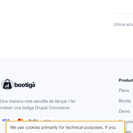
Última act
Produc
Plans
Bootiq
Una manera més senzilla de llançar i fer
créixer una botiga Drupal Commerce.
Demo
VISA
Docume
stripe
PayPal
We use cookies primarily for technical purposes. If you
Use
Create 