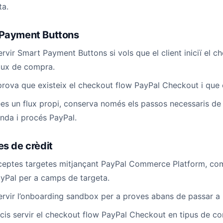
ta.
Payment Buttons
ervir Smart Payment Buttons si vols que el client iniciï el 
flux de compra.
ova que existeix el checkout flow PayPal Checkout i que 
ees un flux propi, conserva només els passos necessaris de 
da i procés PayPal.
es de crèdit
ceptes targetes mitjançant PayPal Commerce Platform, com
yPal per a camps de targeta.
ervir l’onboarding sandbox per a proves abans de passar a l
cis servir el checkout flow PayPal Checkout en tipus de co