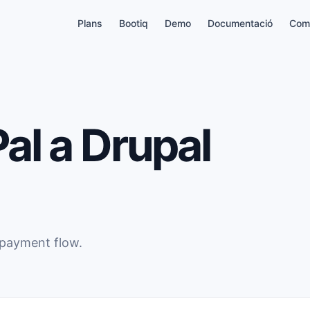
Plans
Bootiq
Demo
Documentació
Com
al a Drupal
 payment flow.