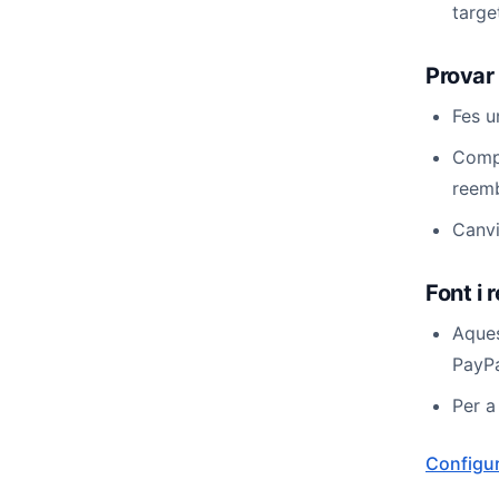
targe
Provar 
Fes u
Compr
reemb
Canvi
Font i
Aques
PayPa
Per a
Configur